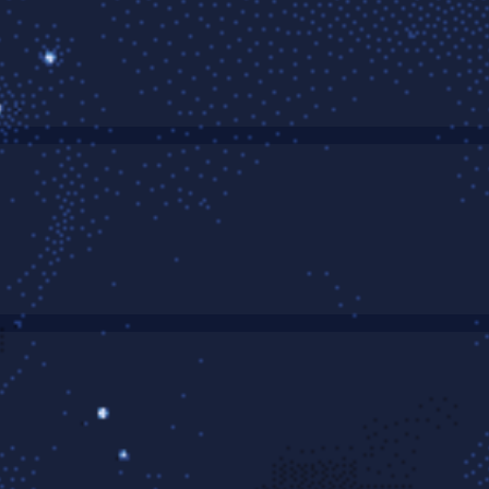
进球表现在意料之中
接影响到他们在比赛中的表现。最近，乌尔比希对年轻前锋奥利
奥利赛在场上的努力和决心，也突显出其背后艰苦的训练过程。
来潜力，从而全面了解这位年轻球员的发展轨迹。
称赞
养方面有着丰富的经验。他对奥利赛的称赞并不是随意而发，而
着高昂的斗志和积极向上的态度，这种精神状态对于任何一名职