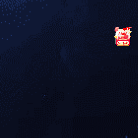
能。因此，加强心理辅导与锻炼，将帮助他
练到出色表现，再到未來发展潜力，这一系
他们也能以此为动力，不断追求卓越，实现
煌成就。无数成功故事告诉我们，坚持与努