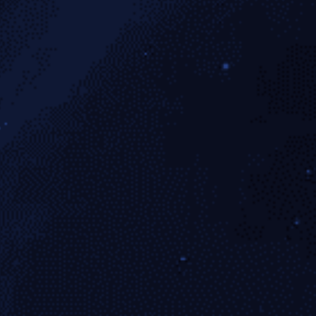
梦未来或不
，以及蒂格暗示追梦未来可能不再...
标两队已对
注，尤其是斯科特的转会动向成为了...
克德罗西期