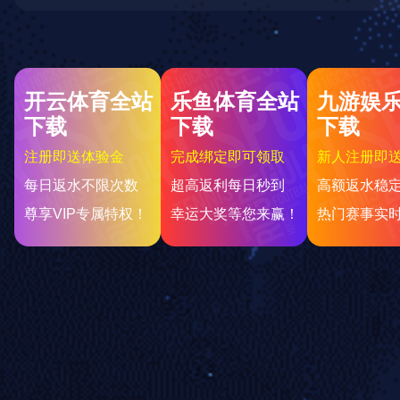
此外，乌尔比希还提到了奥利赛在技术细
力求做到最好，以确保能够在比赛中发挥
总之，乌尔比希所做出的肯定，不仅体现
年轻球员意识到刻苦训练的重要性。
2、奥利赛的训练态度
谈到奥利赛，无论是在场上还是场下，他
理能力，使他能够更好地适应高强度的训
其次，在面对困难时，奥利赛从不轻言放
成所有任务，这种坚持不懈的精神让人感
最后，除了个人努力外，奥利赛还善于向
步速度。这种虚心求学态度，使得他在短