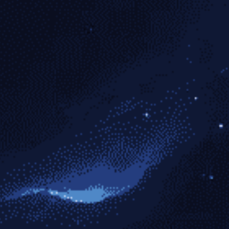
同样重要的是心理素质建设。在巨大的压
更好地应对赛事带来的挑战，实现自身价
总结：
综上所述，通过分析乌尔比希对奥利赛辛
列因素构成了奠定成功基础的重要组成部
梦想。
A无疑将在未来职业生涯中迎来更多机遇
力从来不会被辜负，为梦想奋斗的人，总