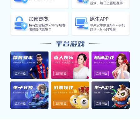
星空综合体育 · 版本更新历史归档
我们记录每次进步，只为更稳定的赛事观看与数据服务。
2025 年
2025年6月12日 · v6.1.2
新增“赛事快报”弹窗提醒。
推荐算法优化，提升相关性。
夜间模式下字体显示修复。