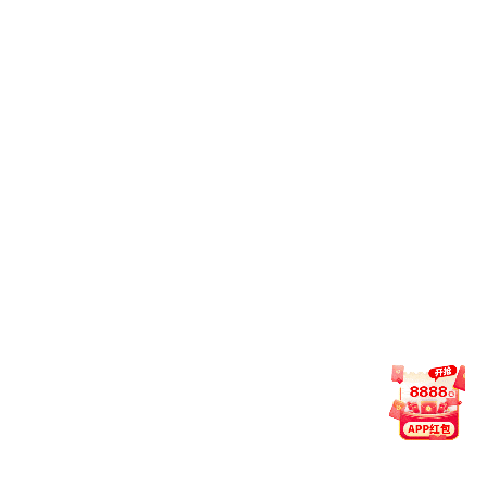
个性推荐模型优化。
2021 年
2021年7月28日 · v4.7.2
奥运专属页面上线。
赛事通知机制增强。
2021年3月10日 · v4.6.1
首页动效优化。
修复偶发闪退问题。