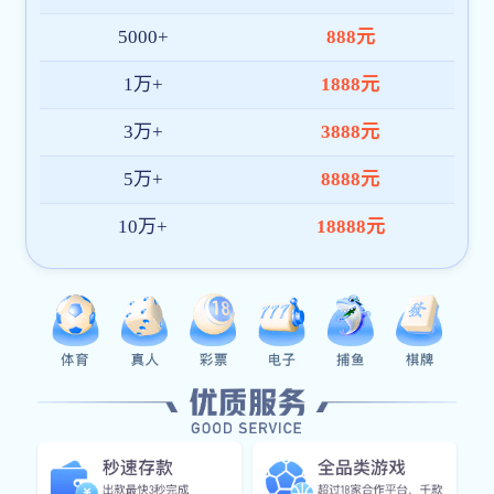
杂。
转会传闻频繁，使得姆巴佩在巴黎圣日耳曼队内难以
产生稳定的心理状态。他似乎总是面临着选择，即将
来何去何从。在这种情况下，他与俱乐部高层及教练
组之间的沟通也显得尤为重要。不少消息人士透露，
姆巴佩对球队未来的发展方向感到不满，这进一步加
剧了他与皇家马德里之间的不和谐。
因此，虽然外界普遍期待看到他穿上皇马战袍，但实
际上，双方关系却显得异常冷淡。这种状态不仅影响
了他的表现，也使整个转会谈判陷入僵局，让人对他
的未来充满疑虑。
2、维尼修斯崛起势头强劲
相比之下，维尼修斯在皇家马德里的表现可谓蒸蒸日