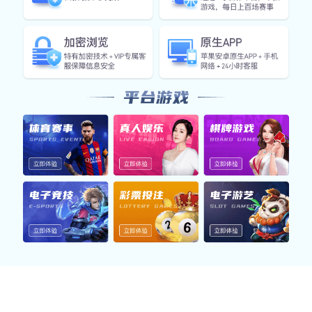
上。他通过不断努力训练以及在比赛中展现出的优秀
技术，不仅赢得了教练组的认可，更获得了队友们的
信任。在更衣室内，他已经成为了一名不可或缺的重
要人物。
维尼修斯如今已不仅仅是一名年轻球员，而是承担起
了更多责任。他在比赛中的积极态度和拼搏精神，让
队友们深受鼓舞。尤其是在关键时刻，他总能挺身而
出，为球队带来胜利。这使得他在更衣室内拥有良好
的人际关系，并获得同伴们的一致支持。
随着赛事的重要性增加，维尼修斯也逐渐被视为球队
的新领袖之一。他用实际行动证明自己并非昙花一
现，而是能够长时间保持高水平表现的大器之才。因
此，在当前状况下，与其说是姆巴佩对皇马有吸引